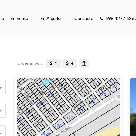
cio
En Venta
En Alquiler
Contacto
+598 4277 586
Ordenar por:
# 691