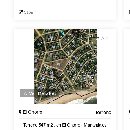
2
515m
# 741
Ver Detalles
El Chorro
Terreno
Terreno 547 m2 , en El Chorro - Manantiales