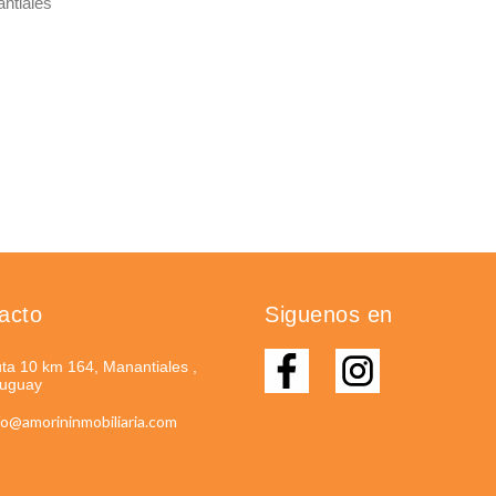
ntiales
acto
Siguenos en
ta 10 km 164, Manantiales ,
uguay
fo@amorininmobiliaria.com