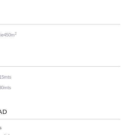
2
cie450m
 15mts
30mts
AD
s