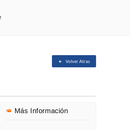
2
Volver Atras
Más Información