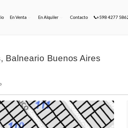
cio
En Venta
En Alquiler
Contacto
+598 4277 586
, Balneario Buenos Aires
o