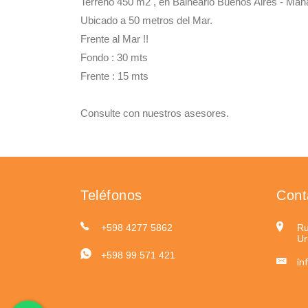
Terreno 450 m2 , en Balneario Buenos Aires - Mana
Ubicado a 50 metros del Mar.
Frente al Mar !!
Fondo : 30 mts
Frente : 15 mts
Consulte con nuestros asesores.
Teléfonos
Cont
+598 4277 5862
Ru
Ur
+598 99 571 421
in