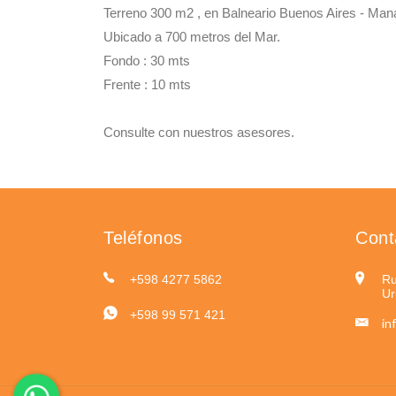
Terreno 300 m2 , en Balneario Buenos Aires - Mana
Ubicado a 700 metros del Mar.
Fondo : 30 mts
Frente : 10 mts
Consulte con nuestros asesores.
Teléfonos
Cont
+598 4277 5862
Ru
Ur
+598 99 571 421
in