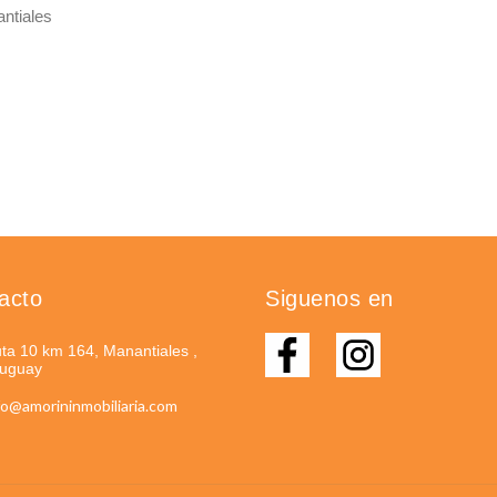
ntiales
acto
Siguenos en
ta 10 km 164, Manantiales ,
uguay
fo@amorininmobiliaria.com