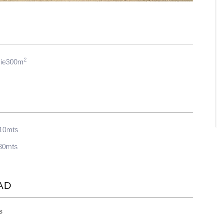
2
cie300m
 10mts
30mts
AD
s